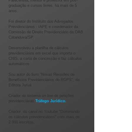
Parecerista, mentor e professor em pós-
graduação e cursos livres, há mais de 5
anos.
Foi diretor do Instituto dos Advogados
Previdenciários - IAPE e coordenador da
Comissão de Direito Previdenciário da OAB
Catanduva/SP.
Desenvolveu a planilha de cálculos
previdenciários em excel que importa o
CNIS, a carta de concessão e faz cálculos
automáticos.
Sou autor do livro "Novas Revisões de
Benefícios Previdenciários do RGPS", da
Editora Juruá.
Criador do sistema
on line
de petições
previdenciá
rias
Tráfego Jurídico.
Criador do canal no Youtube "Dominando
os cálculos previdenciários" com mais de
2.000 inscritos.