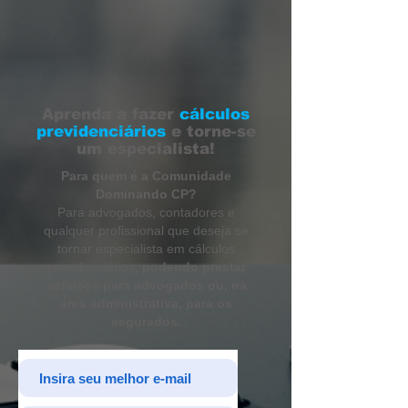
Aprenda a fazer
cálculos
previdenciários
e torne-se
um especialista!
Para quem é a Comunidade
Dominando CP?
Para advogados, contadores e
qualquer profissional que deseja se
tornar especialista em cálculos
previdenciários,
podendo prestar
serviços para advogados ou, na
área administrativa, para os
segurados.