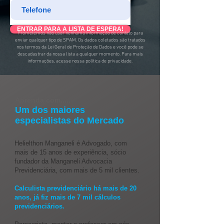
ENTRAR PARA A LISTA DE ESPERA!
Prometemos não usar nenhuma informação de contato para
enviar qualquer tipo de SPAM. Os dados coletados são tratados
nos termos da Lei Geral de Proteção de Dados e você pode se
descadastrar da nossa lista a qualquer momento. Para mais
informações, acesse nossa
política de privacidade.
Aprenda com.....
Um dos maiores
especialistas do Mercado
.
Helielthon Manganeli é Advogado, com
mais de 15 anos de experiência, sócio
fundador da Manganeli Advocacia
Previdenciária, com mais de 5 mil clientes.
Calculista previdenciário há mais de 20
anos, já fiz mais de 7 mil cálculos
previdenciários.